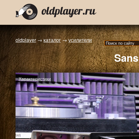
oldplayer
→
каталог
→
усилители
Sans
Характеристики