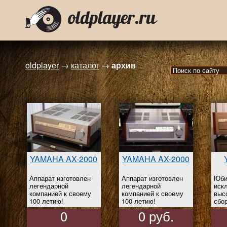
oldplayer
→
каталог
→
архив
YAMAHA AX-2000
YAMAHA AX-2000
Аппарат изготовлен
Аппарат изготовлен
Юби
легендарной
легендарной
иск
компанией к своему
компанией к своему
выс
100 летию!
100 летию!
сбо
На момент релиза
и к
0
0 руб.
в 1987г аппарат стоил
Бес
в Японии 230000йен!!!
не 