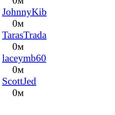
0м
JohnnyKib
0м
TarasTrada
0м
laceymb60
0м
ScottJed
0м