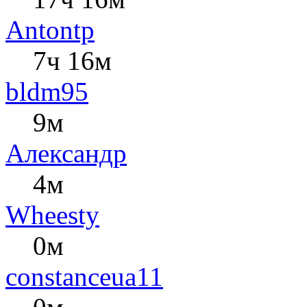
Antontp
7ч 16м
bldm95
9м
Александр
4м
Wheesty
0м
constanceua11