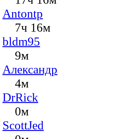
Antontp
7ч 16м
bldm95
9м
Александр
4м
DrRick
0м
ScottJed