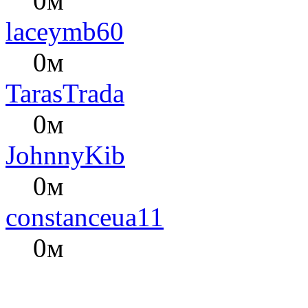
0м
laceymb60
0м
TarasTrada
0м
JohnnyKib
0м
constanceua11
0м